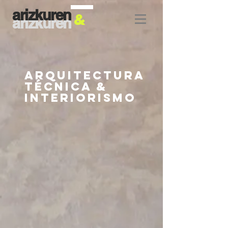
arizkuren
&
arizkuren
arquitectura
técnica &
interiorismo