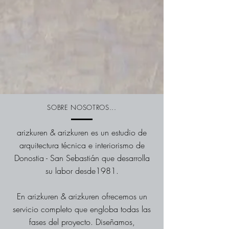
SOBRE NOSOTROS...
arizkuren & arizkuren es un estudio de
arquitectura técnica e interiorismo de
Donostia - San Sebastián que desarrolla
su labor desde1981.
En arizkuren & arizkuren ofrecemos un
servicio completo que engloba todas las
fases del proyecto. Diseñamos,