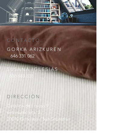
CONTACTO:
GORKA ARIZKUREN
646 331 062
SUSANA IGLESIAS
636 683 838
DIRECCIÓN:
Catalina de Erauso 9
entresuelo pta. 2
20010 Donostia / San Sebastián
SÍGUENOS EN: